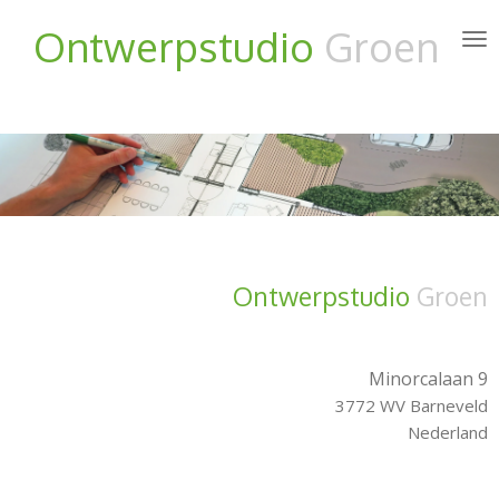
Ga
Ontwerpstud
io
Groen
direct
naar
de
hoofdinhoud
Ontwerpstudio
Groen
Minorcalaan 9
3772 WV Barneveld
Nederland